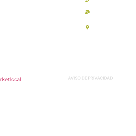
Inicio
contacto@applei
Habitaciones
Carretera Cuauhté
Col. Centro, C.P. 3
Sobre Nosotros
Galeria
Contacto
AVISO DE PRIVACIDAD
rketlocal