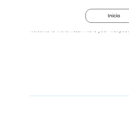
Your blog category
Hello world!
Inicio
Welcome to WordPress. This is your first post. 
Un espacio diseñado para ofrecer confort,